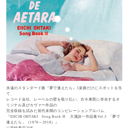
永遠のスタンダード曲『夢で逢えたら』1楽曲だけにスポットを当
て、
レコード会社、レーベルの壁を取り払い、古今東西に存在するオ
リジナル及びカヴァー作品の
完全収録を試みた前代未聞のコンピレーションアルバム、
『EIICHI OHTAKI Song Book Ⅲ 大瀧詠一作品集Vol.3 「夢で
逢えたら」（1976～2018）』
に収録予定です。