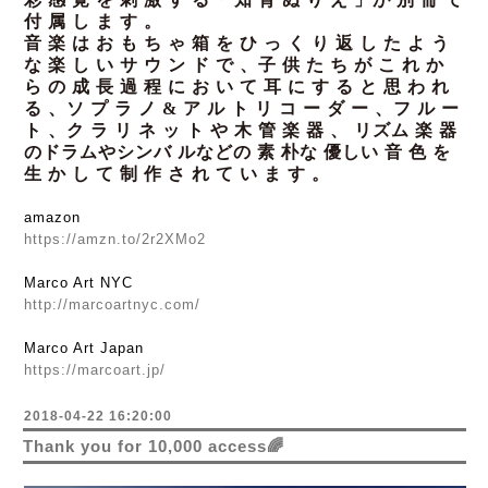
付 属 し ま す 。
音 楽 は お も ち ゃ 箱 を
ひ っ く り 返 し た よ う
な 楽 し い サ ウ ン ド で 、子 供 た ち が こ れ
か
ら の 成 長 過 程 に お い て 耳 に す る と 思 わ れ
る 、ソ プ ラ ノ
& ア ル ト リ コ ー ダ ー 、フ ル ー
ト 、ク ラ リ ネ ッ ト や 木 管 楽 器 、
リズム 楽 器
のドラムやシンバ ルなどの 素 朴な 優しい 音 色
を
生 か し て 制 作 さ れ て い ま す 。
amazon
https://amzn.to/2r2XMo2
Marco Art NYC
http://marcoartnyc.com/
Marco Art Japan
https://marcoart.jp/
2018-04-22 16:20:00
Thank you for 10,000 access🌈