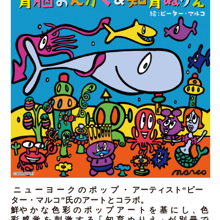
ニ ュ ー ヨ ー ク の ポ ッ プ ・ アーティスト“ピー
ター・マルコ”氏のアートとコラボ。
鮮や か な 色 彩 の ポ ッ プ ア ー ト を 基 に し 、色
彩 感 覚 を 刺 激 す る
「 知 育 ぬ り え 」が 別 冊 で